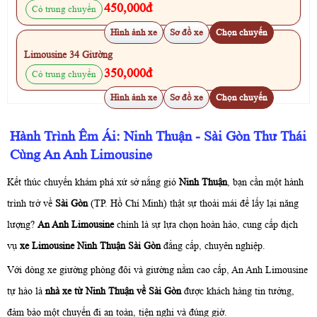
450,000đ
Có trung chuyển
Hình ảnh xe
Sơ đồ xe
Chọn chuyến
Limousine 34 Giường
350,000đ
Có trung chuyển
Hình ảnh xe
Sơ đồ xe
Chọn chuyến
Hành Trình Êm Ái: Ninh Thuận - Sài Gòn Thư Thái
Cùng An Anh Limousine
Kết thúc chuyến khám phá xứ sở nắng gió
Ninh Thuận
, bạn cần một hành
trình trở về
Sài Gòn
(TP. Hồ Chí Minh) thật sự thoải mái để lấy lại năng
lượng?
An Anh Limousine
chính là sự lựa chọn hoàn hảo, cung cấp dịch
vụ
xe Limousine Ninh Thuận Sài Gòn
đẳng cấp, chuyên nghiệp.
Với dòng xe giường phòng đôi và giường nằm cao cấp, An Anh Limousine
tự hào là
nhà xe từ Ninh Thuận về Sài Gòn
được khách hàng tin tưởng,
đảm bảo một chuyến đi an toàn, tiện nghi và đúng giờ.