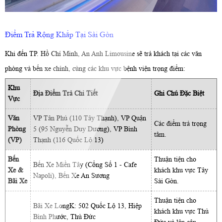
Điểm Trả Rộng Khắp Tại Sài Gòn
Khi đến TP. Hồ Chí Minh, An Anh Limousine sẽ trả khách tại các văn
phòng và bến xe chính, cùng các khu vực bệnh viện trọng điểm:
Khu
Địa Điểm Trả Chi Tiết
Ghi Chú Đặc Biệt
Vực
Văn
VP Tân Phú (110 Tây Thạnh), VP Quận
Các điểm trả trọng
Phòng
5 (95 Nguyễn Duy Dương), VP Bình
tâm.
(VP)
Thạnh (116 Quốc Lộ 13)
Bến
Thuận tiện cho
Bến Xe Miền Tây (Cổng Số 1 - Cafe
Xe &
khách khu vực Tây
Napoli), Bến Xe An Sương
Bãi Xe
Sài Gòn.
Thuận tiện cho
Bãi Xe LongK: 502 Quốc Lộ 13, Hiệp
khách khu vực Thủ
Bình Phước, Thủ Đức