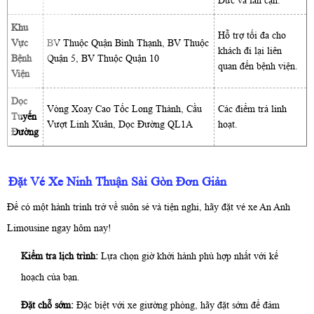
Đức và lân cận.
Khu
Hỗ trợ tối đa cho
Vực
BV Thuộc Quận Bình Thạnh, BV Thuộc
khách đi lại liên
Bệnh
Quận 5, BV Thuộc Quận 10
quan đến bệnh viện.
Viện
Dọc
Vòng Xoay Cao Tốc Long Thành, Cầu
Các điểm trả linh
Tuyến
Vượt Linh Xuân, Dọc Đường QL1A
hoạt.
Đường
Đặt
Vé Xe Ninh Thuận Sài Gòn
Đơn Giản
Để có một hành trình trở về suôn sẻ và tiện nghi, hãy đặt vé xe An Anh
Limousine ngay hôm nay!
Kiểm tra lịch trình:
Lựa chọn giờ khởi hành phù hợp nhất với kế
hoạch của bạn.
Đặt chỗ sớm:
Đặc biệt với xe giường phòng, hãy đặt sớm để đảm