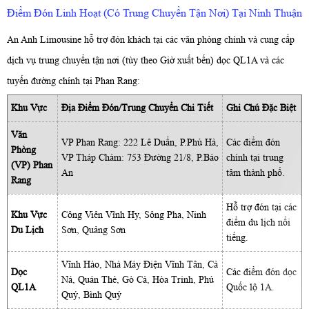
Điểm Đón Linh Hoạt (Có Trung Chuyển Tận Nơi) Tại Ninh Thuận
An Anh Limousine hỗ trợ đón khách tại các văn phòng chính và cung cấp
dịch vụ trung chuyển tận nơi (tùy theo Giờ xuất bến) dọc QL1A và các
tuyến đường chính tại Phan Rang:
Khu Vực
Địa Điểm Đón/Trung Chuyển Chi Tiết
Ghi Chú Đặc Biệt
Văn
VP Phan Rang: 222 Lê Duẩn, P.Phủ Hà,
Các điểm đón
Phòng
VP Tháp Chàm: 753 Đường 21/8, P.Bảo
chính tại trung
(VP) Phan
An
tâm thành phố.
Rang
Hỗ trợ đón tại các
Khu Vực
Công Viên Vĩnh Hy, Sông Pha, Ninh
điểm du lịch nổi
Du Lịch
Sơn, Quảng Sơn
tiếng.
Vĩnh Hảo, Nhà Máy Điện Vĩnh Tân, Cà
Dọc
Các điểm đón dọc
Ná, Quán Thẻ, Gò Cà, Hòa Trinh, Phú
QL1A
Quốc lộ 1A.
Quý, Bình Quý