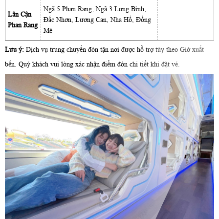
Ngã 5 Phan Rang, Ngã 3 Long Bình,
Lân Cận
Đắc Nhơn, Lương Can, Nha Hố, Đồng
Phan Rang
Mé
Lưu ý:
Dịch vụ trung chuyển đón tận nơi được hỗ trợ tùy theo Giờ xuất
bến. Quý khách vui lòng xác nhận điểm đón chi tiết khi đặt vé.