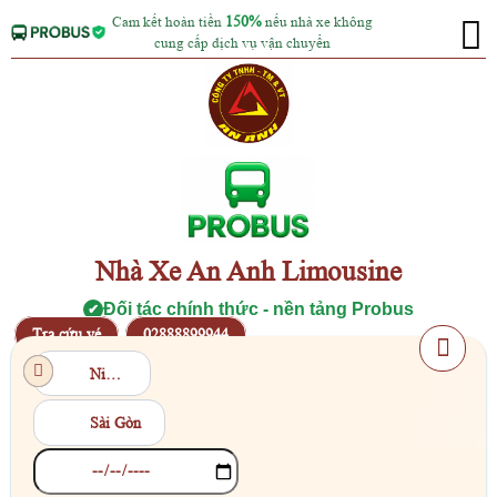
Cam kết hoàn tiền
150%
nếu nhà xe không
cung cấp dịch vụ vận chuyển
Nhà Xe An Anh Limousine
Đối tác chính thức - nền tảng Probus
✔
Tra cứu vé
02888899944
Ninh Thuận
Sài Gòn