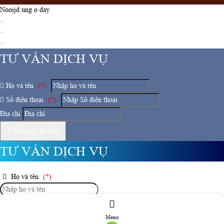
Nooijd ung o day
TƯ VẤN DỊCH VỤ
Họ và tên
(*)
Số điện thoại
(*)
Địa chỉ
Đăng ký tư vấn
TƯ VẤN DỊCH VỤ
Họ và tên
(*)
Số điện thoại
(*)
Menu