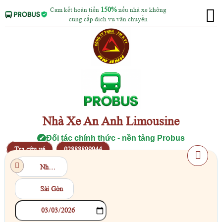
Cam kết hoàn tiền
150%
nếu nhà xe không
cung cấp dịch vụ vận chuyển
Nhà Xe An Anh Limousine
Đối tác chính thức - nền tảng Probus
✔
Tra cứu vé
02888899944
Nha Trang
Sài Gòn