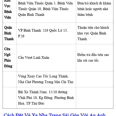
Khu
Bệnh Viện Thuộc Quận 5, Bệnh Viện
Đón/trả khách đi khám
Vực
Thuộc Quận 10, Bệnh Viện Thuộc
bệnh hoặc người nhà
Bệnh
Quận Bình Thạnh
thăm bệnh.
Viện
Quận
Thuận tiện cho khách
VP Bình Thạnh: 116 Quốc Lộ 13,
Bình
khu vực Quận Bình
P.26
Thạnh
Thạnh.
Cửa
Ngõ
Điểm trả đầu tiên sau
Cầu Vượt Linh Xuân
Phía
khi rời cao tốc.
Đông
Vòng Xoay Cao Tốc Long Thành,
Nhà Chờ Phương Trang Mai Chí Thọ
Bãi Xe Thành Nam: 15/10 đường
Vĩnh Phú 10, Kp Đông, Phường Bình
Hoà, TP Thủ Đức
Cách Đặt Vé Xe Nha Trang Sài Gòn Với An Anh