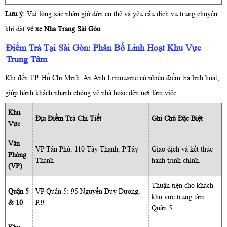
Lưu ý:
Vui lòng xác nhận giờ đón cụ thể và yêu cầu dịch vụ trung chuyển
khi đặt
vé xe Nha Trang Sài Gòn
.
Điểm Trả Tại Sài Gòn: Phân Bố Linh Hoạt Khu Vực
Trung Tâm
Khi đến TP. Hồ Chí Minh, An Anh Limousine có nhiều điểm trả linh hoạt,
giúp hành khách nhanh chóng về nhà hoặc đến nơi làm việc:
Khu
Địa Điểm Trả Chi Tiết
Ghi Chú Đặc Biệt
Vực
Văn
VP Tân Phú: 110 Tây Thạnh, P.Tây
Giao dịch và kết thúc
Phòng
Thạnh
hành trình chính.
(VP)
Thuận tiện cho khách
Quận 5
VP Quận 5: 95 Nguyễn Duy Dương,
khu vực trung tâm
& 10
P.9
Quận 5.