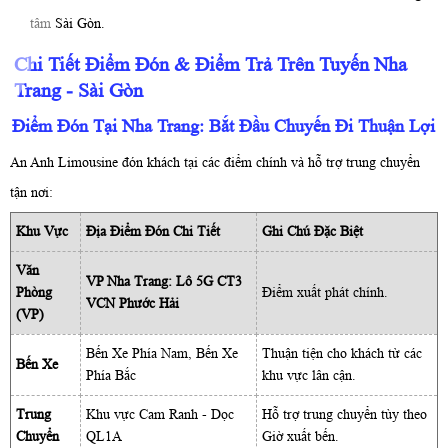
tâm Sài Gòn.
Chi Tiết Điểm Đón & Điểm Trả Trên Tuyến Nha
Trang - Sài Gòn
Điểm Đón Tại Nha Trang: Bắt Đầu Chuyến Đi Thuận Lợi
An Anh Limousine đón khách tại các điểm chính và hỗ trợ trung chuyển
tận nơi:
Khu Vực
Địa Điểm Đón Chi Tiết
Ghi Chú Đặc Biệt
Văn
VP Nha Trang: Lô 5G CT3
Phòng
Điểm xuất phát chính.
VCN Phước Hải
(VP)
Bến Xe Phía Nam, Bến Xe
Thuận tiện cho khách từ các
Bến Xe
Phía Bắc
khu vực lân cận.
Trung
Khu vực Cam Ranh - Dọc
Hỗ trợ trung chuyển tùy theo
Chuyển
QL1A
Giờ xuất bến.