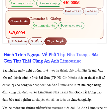
450,000đ
Có trung chuyển
Được ưa chuộng
Hình ảnh xe
Sơ đồ xe
Limousine 34 Giường
Chọn chuyến
Có trung chuyển
Được ưa chuộng
349,000đ
Hình ảnh xe
Sơ đồ xe
Chọn chuyến
Hành Trình Ngược Về Phố Thị: Nha Trang - Sài
Gòn Thư Thái Cùng An Anh Limousine
Sau những ngày nghỉ dưỡng tuyệt vời tại thành phố biển
Nha Trang
, bạn
cần một hành trình trở về
Sài Gòn
(TP. Hồ Chí Minh) thật sự thoải mái để
chuẩn bị cho công việc sắp tới?
An Anh Limousine
là sự lựa chọn hàng
đầu, cung cấp dịch vụ
xe Limousine Nha Trang Sài Gòn
chất lượng cao,
đảm bảo trải nghiệm di chuyển êm ái, an toàn và chuyên nghiệp.
Với hệ thống
xe giường phòng/ghế massage
hiện đại, An Anh Limousine tự