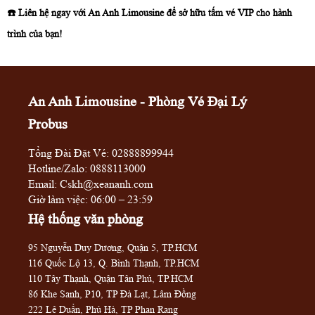
☎️ Liên hệ ngay với An Anh Limousine để sở hữu tấm vé VIP cho hành
trình của bạn!
An Anh Limousine - Phòng Vé Đại Lý
Probus
Tổng Đài Đặt Vé:
02888899944
Hotline/Zalo:
0888113000
Email: Cskh@xeananh.com
Giờ làm việc: 06:00 – 23:59
Hệ thống văn phòng
95 Nguyễn Duy Dương, Quận 5, TP.HCM
116 Quốc Lộ 13, Q. Bình Thạnh, TP.HCM
110 Tây Thạnh, Quận Tân Phú, TP.HCM
86 Khe Sanh, P10, TP Đà Lạt, Lâm Đồng
222 Lê Duẩn, Phủ Hà, TP Phan Rang