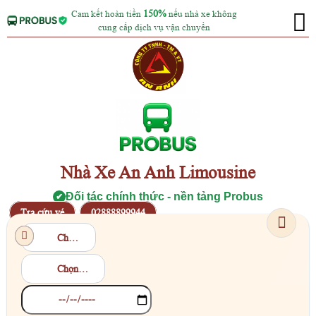
Cam kết hoàn tiền
150%
nếu nhà xe không
cung cấp dịch vụ vận chuyển
Nhà Xe An Anh Limousine
Đối tác chính thức - nền tảng Probus
✔
Tra cứu vé
02888899944
Chọn điểm đi
Chọn điểm đến