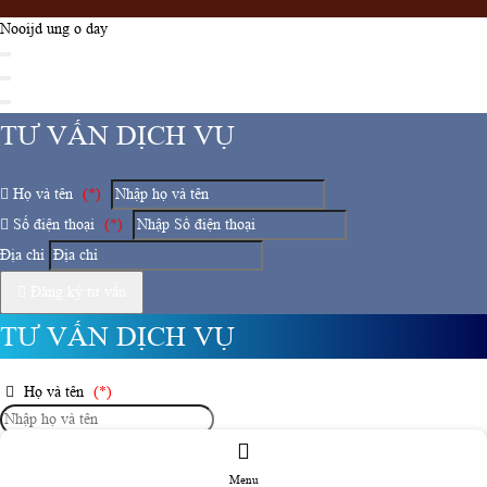
Nooijd ung o day
TƯ VẤN DỊCH VỤ
Họ và tên
(*)
Số điện thoại
(*)
Địa chỉ
Đăng ký tư vấn
TƯ VẤN DỊCH VỤ
Họ và tên
(*)
Số điện thoại
(*)
Menu