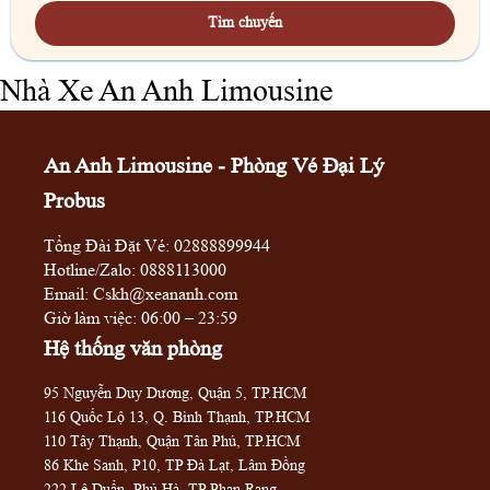
Tìm chuyến
Nhà Xe An Anh Limousine
An Anh Limousine - Phòng Vé Đại Lý
Probus
Tổng Đài Đặt Vé:
02888899944
Hotline/Zalo:
0888113000
Email: Cskh@xeananh.com
Giờ làm việc: 06:00 – 23:59
Hệ thống văn phòng
95 Nguyễn Duy Dương, Quận 5, TP.HCM
116 Quốc Lộ 13, Q. Bình Thạnh, TP.HCM
110 Tây Thạnh, Quận Tân Phú, TP.HCM
86 Khe Sanh, P10, TP Đà Lạt, Lâm Đồng
222 Lê Duẩn, Phủ Hà, TP Phan Rang