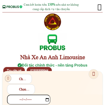
Cam kết hoàn tiền
150%
nếu nhà xe không
cung cấp dịch vụ vận chuyển
Nhà Xe An Anh Limousine
Đối tác chính thức - nền tảng Probus
✔
Tra cứu vé
02888899944
Chọn điểm đi
Chọn điểm đến