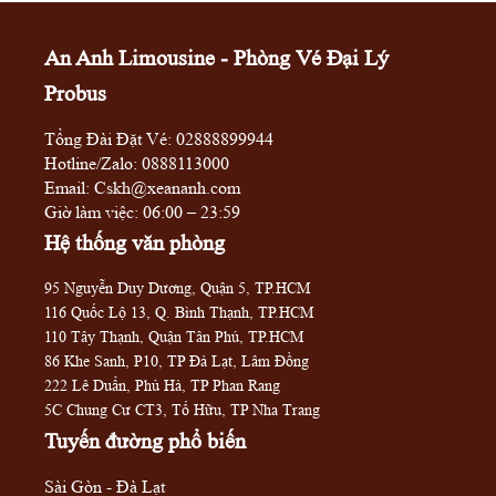
An Anh Limousine - Phòng Vé Đại Lý
Probus
Tổng Đài Đặt Vé:
02888899944
Hotline/Zalo:
0888113000
Email: Cskh@xeananh.com
Giờ làm việc: 06:00 – 23:59
Hệ thống văn phòng
95 Nguyễn Duy Dương, Quận 5, TP.HCM
116 Quốc Lộ 13, Q. Bình Thạnh, TP.HCM
110 Tây Thạnh, Quận Tân Phú, TP.HCM
86 Khe Sanh, P10, TP Đà Lạt, Lâm Đồng
222 Lê Duẩn, Phủ Hà, TP Phan Rang
5C Chung Cư CT3, Tố Hữu, TP Nha Trang
Tuyến đường phổ biến
Sài Gòn - Đà Lạt