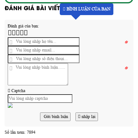
ĐÁNH GIÁ BÀI VIẾT
BÌNH LUẬN CỦA BẠN
Đánh giá của bạn:
*
*
Captcha
Gửi bình luận
nhập lại
Số lần xem: 7894