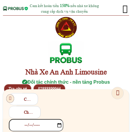
Cam kết hoàn tiền
150%
nếu nhà xe không
cung cấp dịch vụ vận chuyển
Nhà Xe An Anh Limousine
Đối tác chính thức - nền tảng Probus
✔
Tra cứu vé
02888899944
Chọn điểm đi
Chọn điểm đến