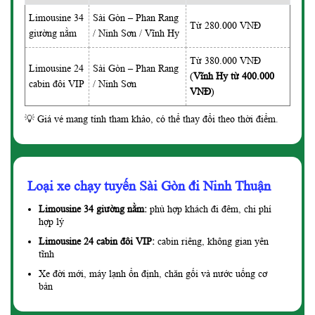
Limousine 34
Sài Gòn – Phan Rang
Từ 280.000 VNĐ
giường nằm
/ Ninh Sơn / Vĩnh Hy
Từ 380.000 VNĐ
Limousine 24
Sài Gòn – Phan Rang
(
Vĩnh Hy từ 400.000
cabin đôi VIP
/ Ninh Sơn
VNĐ
)
💡 Giá vé mang tính tham khảo, có thể thay đổi theo thời điểm.
Loại xe chạy tuyến Sài Gòn đi Ninh Thuận
Limousine 34 giường nằm:
phù hợp khách đi đêm, chi phí
hợp lý
Limousine 24 cabin đôi VIP:
cabin riêng, không gian yên
tĩnh
Xe đời mới, máy lạnh ổn định, chăn gối và nước uống cơ
bản