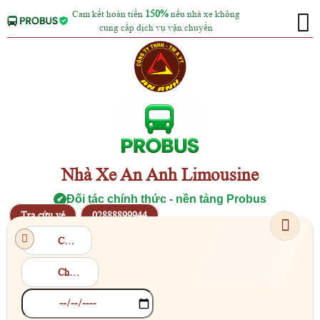
Cam kết hoàn tiền
150%
nếu nhà xe không
cung cấp dịch vụ vận chuyển
Nhà Xe An Anh Limousine
Đối tác chính thức - nền tảng Probus
✔
Tra cứu vé
02888899944
Chọn điểm đi
Chọn điểm đến